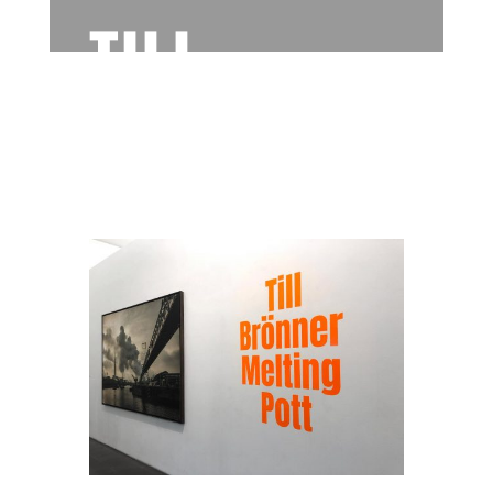
TILL
BRÖNNER
„MELTING POTT“