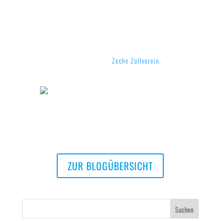
jedem Fall hat die Ausstellung Spaß gemacht!
Weitere Photographien mit altem
Industriecharme aus dem Pott finden Sie in
unserem Blogbeitrag zur
Zeche Zollverein.
ZUR BLOGÜBERSICHT