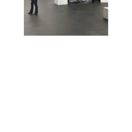
DER POTT – GANZ
SCHÖN UNGESCHÖNT
Die aktuelle Ausstellung von Till Brönner zeigt
sein Revier: der Pott und er zeigt ihn
ungeschönt. Ganz nah, direkt und mittendrin. Es
sind die Menschen, die Städte, Straßen und
Häuser aber auch Details. Vermutlich mag auch
er wiederkehrende Muster. Sein zentrales Motiv
– aus dem Pott nicht wegzudenken – der
Bergbau mit seinen Zechen, dem Stahl und den