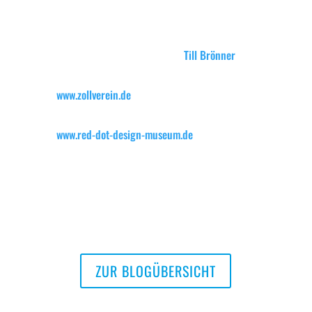
Weitere spannende und ungeschönte
Photographien aus dem Ruhrpott finden Sie
in unserem Blogbeitrag über
Till Brönner
.
www.zollverein.de
www.red-dot-design-museum.de
ZUR BLOGÜBERSICHT