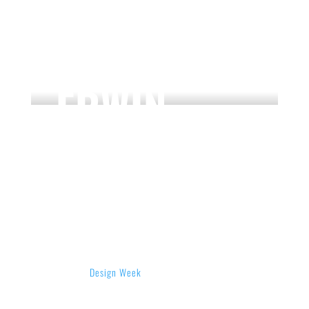
Erwin Wurm
ERWIN
WURM
GROSSES TENNIS 7:0
Als wir dieses Mal in Wien waren, hatten wir viel
vor oder besser gesagt alle Füße voll zu laufen.
Erst die
Design Week
(siehe unseren Blogbeitrag
dazu), dann zwei Tage auf die Messe der
Wirbelsäulenspezialisten wegen und dazu