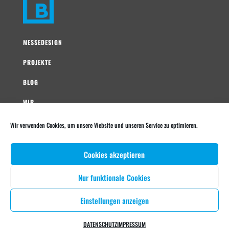
MESSEDESIGN
PROJEKTE
BLOG
WIR
KONTAKT
Wir verwenden Cookies, um unsere Website und unseren Service zu optimieren.
IMPRESSUM
Cookies akzeptieren
DATENSCHUTZ
Nur funktionale Cookies
MELDEN SIE SICH ZUM NEWSLETTER AN!
Einstellungen anzeigen
ANMELDUNG
DATENSCHUTZ
IMPRESSUM