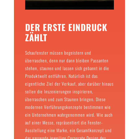
DER ERSTE EINDRUCK
ZÄHLT
Schaufenster müssen begeistern und
überraschen, denn nur dann bleiben Passanten
stehen, staunen und lassen sich gebannt in die
Produktwelt entführen. Natürlich ist das
eigentliche Ziel der Verkauf, aber darüber hinaus
sollen die Inszenierungen inspirieren,
überraschen und zum Staunen bringen. Diese
modernen Verführungskonzepte bestimmen wie
ein Unternehmen wahrgenommen wird. Wie auch
auf einer Messe, repräsentiert die Fenster-
Ausstellung eine Marke, ein Gesamtkonzept und
das passende jeweilige Corporate Design des