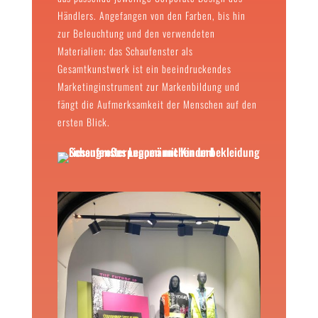
Händlers. Angefangen von den Farben, bis hin
zur Beleuchtung und den verwendeten
Materialien; das Schaufenster als
Gesamtkunstwerk ist ein beeindruckendes
Marketinginstrument zur Markenbildung und
fängt die Aufmerksamkeit der Menschen auf den
ersten Blick.