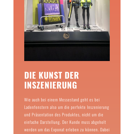
DIE KUNST DER
INSZENIERUNG
Wie auch bei einem Messestand geht es bei
Ladenfenstern also um die perfekte Inszenierung
und Präsentation des Produktes, nicht um die
einfache Darstellung. Der Kunde muss abgeholt
werden um das Exponat erleben zu können. Dabei