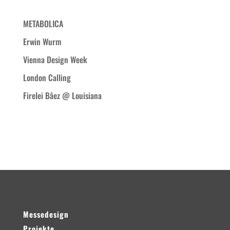
Neueste Beiträge
METABOLICA
Erwin Wurm
Vienna Design Week
London Calling
Firelei Bâez @ Louisiana
Neueste Kommentare
Messedesign
Projekte