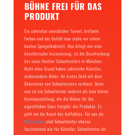
BÜHNE FREI FÜR DAS
PRODUKT
Ein scheinbar unendlicher Tunnel, brillante
Farben und das Gefühl man stehe vor einem
bunten Spiegelkabinett. Was klingt wie eine
künstlerische Inszenierung, ist die Beschreibung
des Louis Vuitton Schaufensters in München.
Nicht ohne Grund haben zahlreiche Künstler,
insbesondere Maler, ihr erstes Geld mit dem
Dekorieren von Schaufenstern verdient. Denn
was ist ein Schaufenster anderes als eine kleine
Kunstausstellung, die die Bühne für die
eigentlichen Stars freigibt: die Produkte. Es
geht um die Kunst des Auffallens. Für uns als
Messebauer
sind Schaufenster ebenso
faszinierend wie für Künstler. Schaufenster als