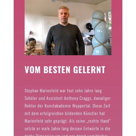
VOM BESTEN GELERNT
Stephan Marienfeld war fast zehn Jahre lang
Schüler und Assistent Anthony Craggs, damaliger
Rektor der Kunstakademie Wuppertal. Diese Zeit
mit dem erfolgreichen bildenden Künstler hat
Marienfeld sehr geprägt. Als seine „rechte Hand“
setzte er viele Jahre lang dessen Entwürfe in die
dritte Dimension um und war damit unmittelbar