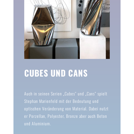
CUBES UND CANS
Auch in seinen Serien „Cubes“ und „Cans“ spielt
Stephan Marienfeld mit der Bedeutung und
optischen Veränderung von Material. Dabei nutzt
er Porzellan, Polyester, Bronze aber auch Beton
und Aluminium.