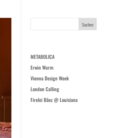
WIR
PROJEKTE
BLOG
KONTAKT
Neueste Beiträge
METABOLICA
Erwin Wurm
Vienna Design Week
London Calling
Firelei Bâez @ Louisiana
Neueste
Kommentare