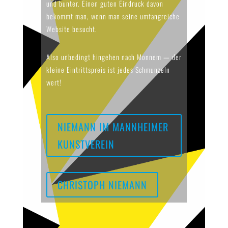
und bunter. Einen guten Eindruck davon
bekommt man, wenn man seine umfangreiche
Website besucht.
Also unbedingt hingehen nach Monnem — der
kleine Eintrittspreis ist jedes Schmunzeln
wert!
NIEMANN IM MANNHEIMER
KUNSTVEREIN
CHRISTOPH NIEMANN