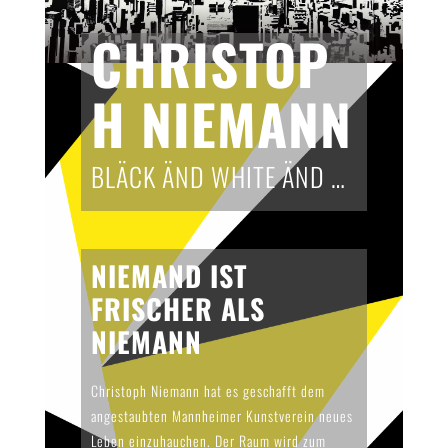
CHRISTOP
H NIEMANN
BLÄCK ÄND WHITE ÄND …
NIEMAND IST
FRISCHER ALS
NIEMANN
Christoph Niemann hat es geschafft dem
angestaubten Mannheimer Kunstverein neues
Leben einzuhauchen. Der Raum wird zum