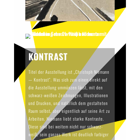
KONTRAST
Titel der Ausstellung ist „Christoph Niemann
— Kontrast“. Was sich zum einen direkt auf
die Ausstellung ummünzen lässt, mit den
schwarz-weißen Zeichnungen, Illustrationen
und Drucken, und natürlich dem gestalteten
Raum selbst, aber eigentlich auf seine Art zu
Arbeiten. Niemann liebt starke Kontraste.
Diese sind bei weitem nicht nur schwarz-
weiß, sein ganzes Werk ist deutlich farbiger