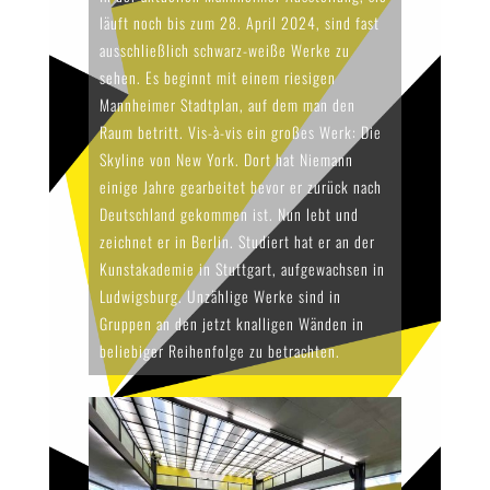
läuft noch bis zum 28. April 2024, sind fast
ausschließlich schwarz-weiße Werke zu
sehen. Es beginnt mit einem riesigen
Mannheimer Stadtplan, auf dem man den
Raum betritt. Vis-à-vis ein großes Werk: Die
Skyline von New York. Dort hat Niemann
einige Jahre gearbeitet bevor er zurück nach
Deutschland gekommen ist. Nun lebt und
zeichnet er in Berlin. Studiert hat er an der
Kunstakademie in Stuttgart, aufgewachsen in
Ludwigsburg. Unzählige Werke sind in
Gruppen an den jetzt knalligen Wänden in
beliebiger Reihenfolge zu betrachten.