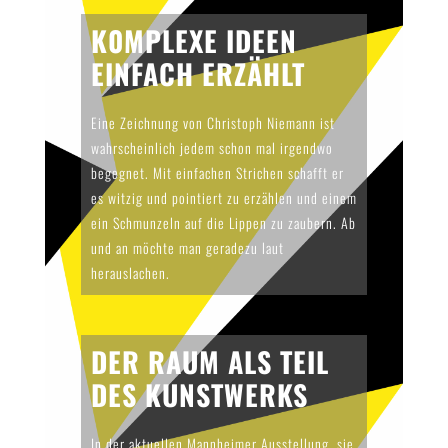
K0MPLEXE IDEEN
EINFACH ERZÄHLT
Eine Zeichnung von Christoph Niemann ist
wahrscheinlich jedem schon mal irgendwo
begegnet. Mit einfachen Strichen schafft er
es witzig und pointiert zu erzählen und einem
ein Schmunzeln auf die Lippen zu zaubern. Ab
und an möchte man geradezu laut
herauslachen.
DER RAUM ALS TEIL
DES KUNSTWERKS
In der aktuellen Mannheimer Ausstellung, sie