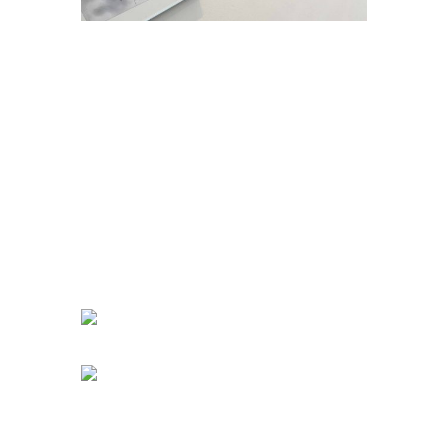
BIRKENAU-ZYKLUS
Begibt man sich in den letzten Raum der
Ausstellung, steht man vor den eigentlichen vier
Birkenau-Werken. Um genau zu sein zur linken
Hand die vier Gemälde, gegenüber ein riesiger,
grauer Spiegel und an der kurzen Wand
dazwischen vier Photographien. Eine bewußt
gewählte Anordnung.
UNMALBARES GRAUEN