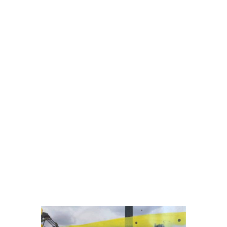
Die Ausstellung dort wurde vom Künstler
Gerhard Richter selbst konzipiert.
Betritt man die Räumlichkeiten, sieht man
überraschenderweise Serien von kleinen,
aktuellen Zeichnungen und nicht seine gewohnt
großen Formate. Diese Zeichnungen haben alle
das gleiche Format und hängen reihum in den
Räumen, wie er auch gerne seine Ausstellungen
im Atelier vorbereitet hat. Es handelt sich
teilweise um übermalte Photos, Zeichnungen mit
Bleistift oder Tusche und Kreide. Teils abstrakt,
teils meint man Formen zu erkennen.
Interessant!