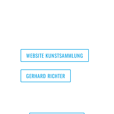
grünen (komplementären) Elementen. Er hat
quasi seine realistischen Bilder komplett
abstrahiert und somit in seine abstrakten
Gemälde eingereiht. Für ihn war klar, daß man
niemals die gesamte Grausamkeit aus den
Konzentrationslagern darstellen kann.
WEBSITE KUNSTSAMMLUNG
GERHARD RICHTER