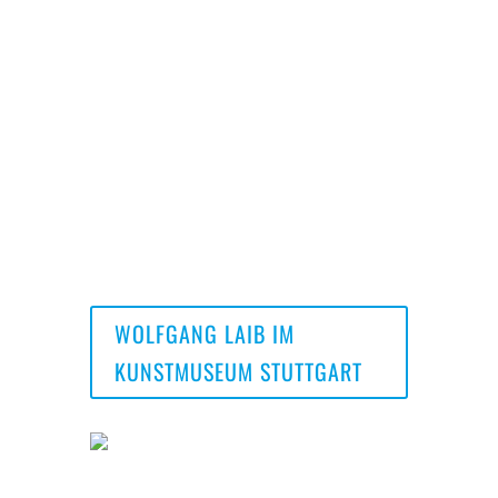
fast alleine durch die großen Räume
geschlendert sind und draußen waren die
Straßen voll Menschen: Shoppen, shoppen,
shoppen.
Nachhause ging es dann mit der ÖBB und
scharenweisen Wasenopfern, zum Glück dauert
die Fahrt ja, keine Stunde. In diesem Sinne:
Namasté.
WOLFGANG LAIB IM
KUNSTMUSEUM STUTTGART