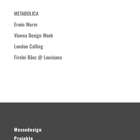
Neueste Beiträge
METABOLICA
Erwin Wurm
Vienna Design Week
London Calling
Firelei Bâez @ Louisiana
Neueste Kommentare
Messedesign
Projekte