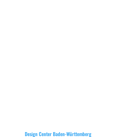
Vertigo
Stuttgart
ERFOLGSFAKTOR
DESIGN
Unser Weihnachtsausflug hat uns nach
Stuttgart geführt. Vor der Ausstellung Vertigo
im Kunstmuseum hat uns unser Weg ins das
Design Center Baden-Württemberg
geführt.