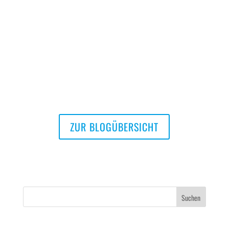
wieder zur nächsten Adventszeit. Unser
nächster Blogbeitrag lässt hoffentlich nicht
ganz so lange auf sich warten … wir bleiben
dran!
ZUR BLOGÜBERSICHT