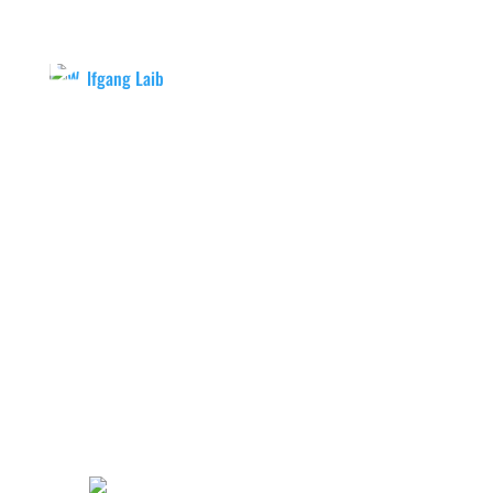
Wolfgang Laib
WOLFGANG
LAIB
KUNSTMUSEUM STUTTGART