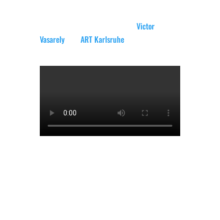
Mehr zum Thema optische Täuschungen gibt
es in unseren Blogbeiträgen zu
Victor
Vasarely
und
ART Karlsruhe
.
Zur Erholung nach dem aufregenden
Nachmittag hatten wir erst mal einen
Glühwein auf dem Weihnachtsmarkt nötig.
Auch letzterer mit seinen toll geschmückten
Buden ist eine Reise wert, allerdings erst