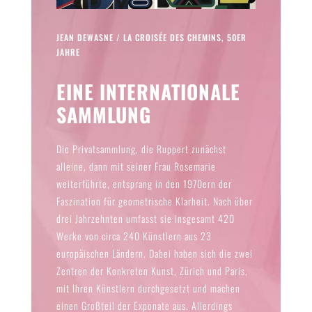
JEAN DEWASNE / LA CROISÉE DES CHEMINS, 50ER
JAHRE
EINE INTERNATIONALE
SAMMLUNG
Die Privatsammlung, die Ruppert zunächst
alleine, dann mit seiner Frau Rosemarie
weiterführte, entsprang in den 1970ern der
Faszination für geometrische Klarheit. Nach über
drei Jahrzehnten umfasst sie insgesamt 420
Werke von circa 240 Künstlern aus 23
europäischen Ländern. Dabei haben sich die zwei
Zentren der Konkreten Kunst, Zürich und Paris,
mit Ihren Künstlern durchgesetzt und machen
einen Großteil der Exponate aus. Allerdings