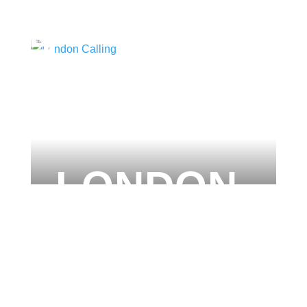
London Calling
LONDON
CALLING
KUNST BIS DER
KOPF RAUCHT