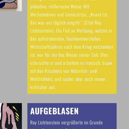
plakative, reißerische Weise. Mit
Werbemotiven und Comicstrips. „Kunst ist
das was uns täglich umgibt.“ (Zitat Roy
Lichtenstein). Die Flut an Werbung, welche in
den aufstrebenden, hochkommerziellen
Wirtschaftsjahren nach dem Krieg entstanden
ist, war für ihn das Wesen seiner Zeit. Dies
erforschte er und arbeitete es ironisch, bspw.
mit den Klischees von Männlich- und
Weiblichkeit, und später aber auch immer
kritischer auf.
AUFGEBLASEN
Roy Lichtenstein vergrößerte im Grunde