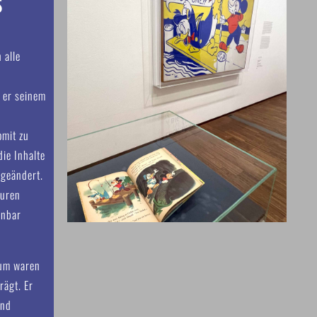
S
I
 alle
 er seinem
omit zu
die Inhalte
 geändert.
turen
nnbar
ium waren
rägt. Er
end