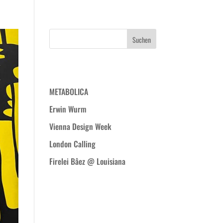
WIR
PROJEKTE
BLOG
KONTAKT
Neueste Beiträge
METABOLICA
Erwin Wurm
Vienna Design Week
London Calling
Firelei Bâez @ Louisiana
Neueste
Kommentare