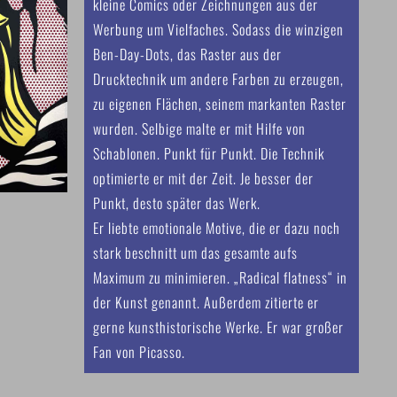
kleine Comics oder Zeichnungen aus der
Werbung um Vielfaches. Sodass die winzigen
Ben-Day-Dots, das Raster aus der
Drucktechnik um andere Farben zu erzeugen,
zu eigenen Flächen, seinem markanten Raster
wurden. Selbige malte er mit Hilfe von
Schablonen. Punkt für Punkt. Die Technik
optimierte er mit der Zeit. Je besser der
Punkt, desto später das Werk.
Er liebte emotionale Motive, die er dazu noch
stark beschnitt um das gesamte aufs
Maximum zu minimieren. „Radical flatness“ in
der Kunst genannt. Außerdem zitierte er
gerne kunsthistorische Werke. Er war großer
Fan von Picasso.