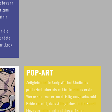
ng begann
er zum
ufhin
nn die
wendete
ar „Look
POP-ART
Zeitgleich hatte Andy Warhol Ähnliches
produziert, aber als er Lichtensteins erste
Werke sah, war er kurzfristig umgeschwenkt.
Beide vereint, dass Alltägliches in die Kunst
Einzug erhalten hat und das auf sehr