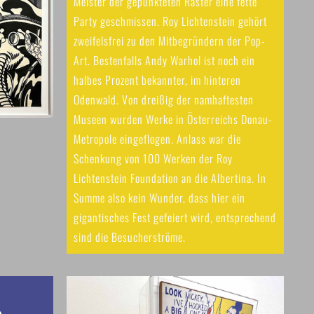
Meister der gepunkteten Raster eine fette
Party geschmissen. Roy Lichtenstein gehört
zweifelsfrei zu den Mitbegründern der Pop-
Art. Bestenfalls Andy Warhol ist noch ein
halbes Prozent bekannter, im hinteren
Odenwald. Von dreißig der namhaftesten
Museen wurden Werke in Österreichs Donau-
Metropole eingeflogen. Anlass war die
Schenkung von 100 Werken der Roy
Lichtenstein Foundation an die Albertina. In
Summe also kein Wunder, dass hier ein
gigantisches Fest gefeiert wird, entsprechend
sind die Besucherströme.