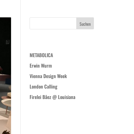
WIR
PROJEKTE
BLOG
KONTAKT
Neueste Beiträge
METABOLICA
Erwin Wurm
Vienna Design Week
London Calling
Firelei Bâez @ Louisiana
Neueste
Kommentare