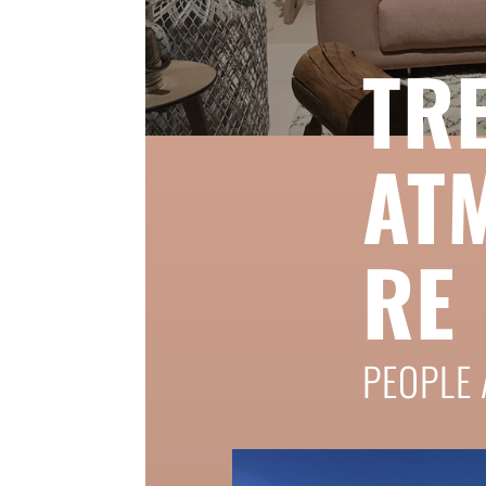
TR
AT
RE
PEOPLE