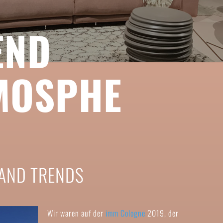
END
MOSPHE
 AND TRENDS
Wir waren auf der
imm Cologne
2019, der