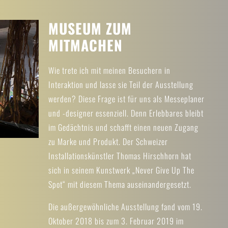
MUSEUM ZUM
MITMACHEN
Wie trete ich mit meinen Besuchern in
Interaktion und lasse sie Teil der Ausstellung
werden? Diese Frage ist für uns als Messeplaner
und -designer essenziell. Denn Erlebbares bleibt
im Gedächtnis und schafft einen neuen Zugang
zu Marke und Produkt. Der Schweizer
Installationskünstler Thomas Hirschhorn hat
sich in seinem Kunstwerk „Never Give Up The
Spot“ mit diesem Thema auseinandergesetzt.
Die außergewöhnliche Ausstellung fand vom 19.
Oktober 2018 bis zum 3. Februar 2019 im