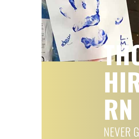
TH
HI
RN
NEVER G