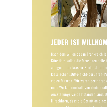
JEDER IST WILLKO
Nach dem Willen des in Frankreich l
Künstlers sollen die Menschen selbs
anlegen – ein krasser Kontrast zu de
klassischen „Bitte-nicht-berühren-Pol
vielen Museen. Wir waren beeindruckt
neue Werke innerhalb von dreieinha
Ausstellungs-Zeit entstanden sind. D
Hirschhorn, dass die Definition eine