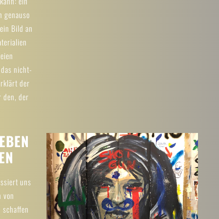
 kann: ein
n genauso
ein Bild an
terialien
reien
 das nicht-
rklärt der
r den, der
LEBEN
EN
ssiert uns
n von
 schaffen