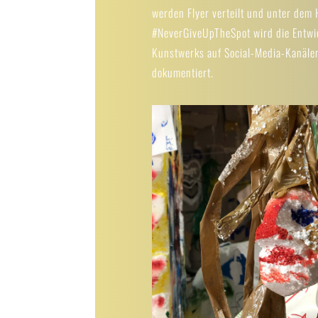
werden Flyer verteilt und unter dem
#NeverGiveUpTheSpot wird die Entwi
Kunstwerks auf Social-Media-Kanäle
dokumentiert.