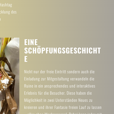
 Hashtag
cklung des
n
EINE
SCHÖPFUNGSGESCHICHT
E
Nicht nur der freie Eintritt sondern auch die
Einladung zur Mitgestaltung verwandeln die
Ruine in ein ansprechendes und interaktives
Erlebnis für die Besucher. Diese haben die
Möglichkeit in zwei Unterständen Neues zu
kreieren und ihrer Fantasie freien Lauf zu lassen