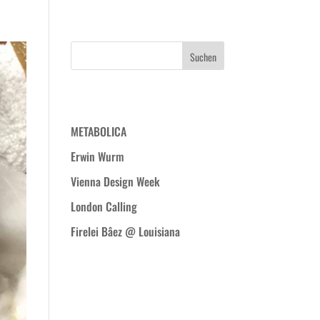
WIR
PROJEKTE
BLOG
KONTAKT
Neueste Beiträge
METABOLICA
Erwin Wurm
Vienna Design Week
London Calling
Firelei Bâez @ Louisiana
Neueste
Kommentare