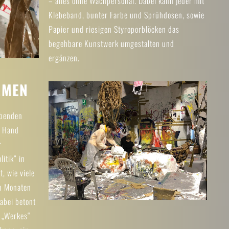
– alles ohne Wachpersonal. Dabei kann jeder mit
Klebeband, bunter Farbe und Sprühdosen, sowie
Papier und riesigen Styroporblöcken das
begehbare Kunstwerk umgestalten und
ergänzen.
MMEN
ebenden
t Hand
r
itik“ in
, wie viele
lb Monaten
abei betont
s „Werkes“