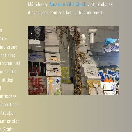
Münchener
Museum Villa Stuck
statt, welches
dieses Jahr sein 50-Jahr-Jubiläum feiert.
em
drei
ine graue
ront eine
brocken und
nder. Die
 mit den
d
antisches
 Open-Door-
 Kreation
ent er sich
n Stadt