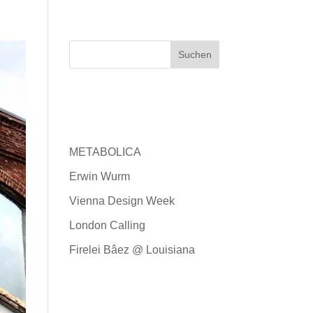
WIR
PROJEKTE
BLOG
KONTAKT
Neueste
Beiträge
METABOLICA
Erwin Wurm
Vienna Design Week
London Calling
Firelei Bâez @ Louisiana
Neueste