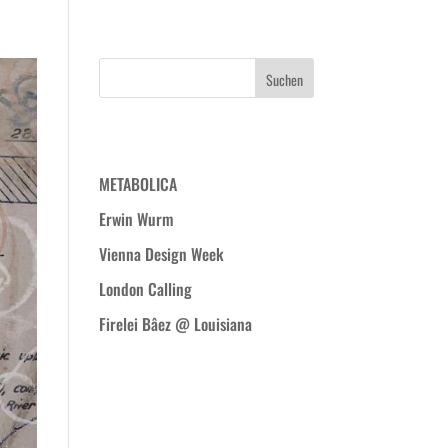
WIR
PROJEKTE
BLOG
KONTAKT
Neueste Beiträge
METABOLICA
Erwin Wurm
Vienna Design Week
London Calling
Firelei Bâez @ Louisiana
Neueste
Kommentare