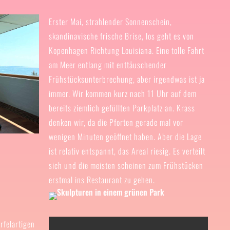
Erster Mai, strahlender Sonnenschein,
skandinavische frische Brise, los geht es von
Kopenhagen Richtung Louisiana. Eine tolle Fahrt
am Meer entlang mit enttäuschender
Frühstücksunterbrechung, aber irgendwas ist ja
immer. Wir kommen kurz nach 11 Uhr auf dem
bereits ziemlich gefüllten Parkplatz an. Krass
denken wir, da die Pforten gerade mal vor
wenigen Minuten geöffnet haben. Aber die Lage
ist relativ entspannt, das Areal riesig. Es verteilt
sich und die meisten scheinen zum Frühstücken
erstmal ins Restaurant zu gehen.
ürfelartigen