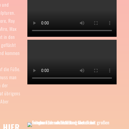
m und
ulpturen.
ore, Roy
 Miro, Max
kt in den
 gefläsht
 und kommen
uf die Füße.
 muss man
n der
hat übrigens
 Aber
 HIER