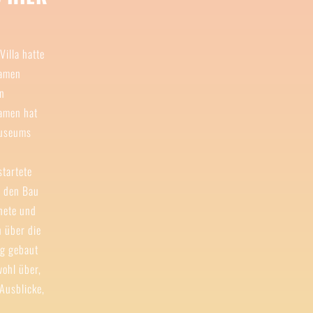
Villa hatte
Namen
nn
Namen hat
Museums
tartete
 den Bau
nete und
n über die
ng gebaut
wohl über,
 Ausblicke,