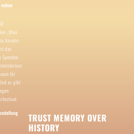
00
ßen „Blue
von Anselm
ist das
ch Spenden
ministerium
useum für
Und es gibt
ungen
rfestival.
TRUST MEMORY OVER
HISTORY