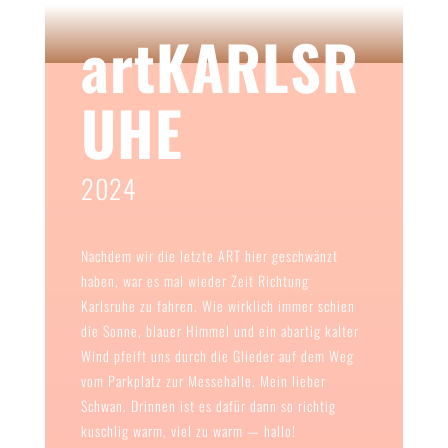
artKARLSR
UHE
2024
Nachdem wir die letzte ART hier geschwänzt
haben, war es mal wieder Zeit Richtung
Karlsruhe zu fahren. Wie wirklich immer schien
die Sonne, blauer Himmel und ein abartig kalter
Wind pfeift uns durch die Glieder auf dem Weg
vom Parkplatz zur Messehalle. Mein lieber
Schwan. Drinnen ist es dafür dann so richtig
kuschlig warm, viel zu warm — hallo!