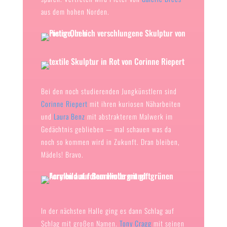
aus dem hohen Norden.
Bei den noch studierenden Jungkünstlern sind
Corinne Riepert
mit ihren kuriosen Näharbeiten
und
Laura Benz
mit abstrakterem Malwerk im
Gedächtnis geblieben — mal schauen was da
noch so kommen wird in Zukunft. Dran bleiben,
Mädels! Bravo.
In der nächsten Halle ging es dann Schlag auf
Schlag mit großen Namen.
Tony Cragg
mit seinen