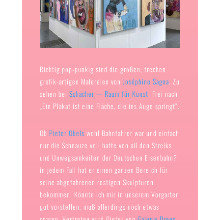
Richtig pop-punkig sind die großen, frechen
grafik-artigen Malereien von
Joséphine Sagna
. Zu
sehen bei
Schacher — Raum für Kunst
. Frei nach
„Ein Plakat ist eine Fläche, die ins Auge springt“.
Ob
Pieter Obels
wohl Bahnfahrer war und einfach
nur die Schnauze voll hatte von all den Streiks
und Unwegsamkeiten der Deutschen Eisenbahn?
in jedem Fall hat er einen ganzen Bereich für
seine abgefahrenen rostigen Skulpturen
bekommen. Könnte ich mir in unserem Vorgarten
gut vorstellen, muß allerdings noch etwas
sparen. Vertreten wird Pieter von
Galerie Drees