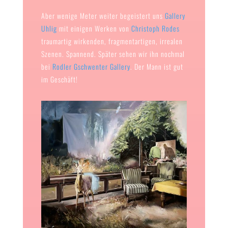
Aber wenige Meter weiter begeistert uns
Gallery
Uhlig
mit einigen Werken von
Christoph Rodes
traumartig wirkenden, fragmentartigen, irrealen
Szenen. Spannend. Später sehen wir ihn nochmal
bei
Rodler Gschwenter Gallery
. Der Mann ist gut
im Geschäft!