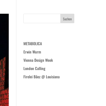
WIR
PROJEKTE
BLOG
KONTAKT
Neueste Beiträge
METABOLICA
Erwin Wurm
Vienna Design Week
London Calling
Firelei Bâez @ Louisiana
Neueste
Kommentare