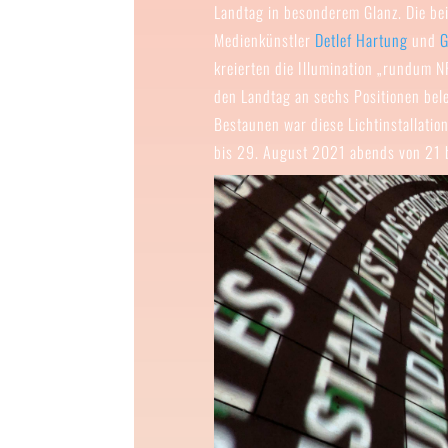
Landtag in besonderem Glanz. Die be
Medienkünstler
Detlef Hartung
und
G
kreierten die Illumination „rundum N
den Landtag an sechs Positionen bel
Bestaunen war diese Lichtinstallatio
bis 29. August 2021 abends von 21 