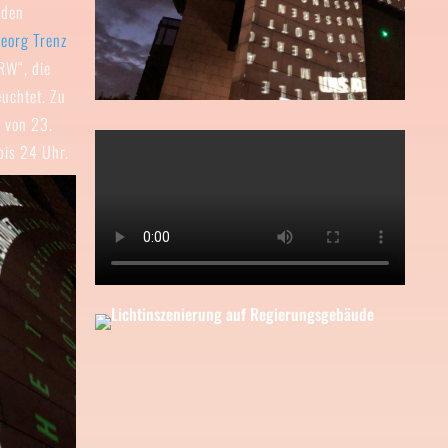
iden
eorg Trenz
RW“, die
euchtet. Zu
n von 23.
bis 24 Uhr.