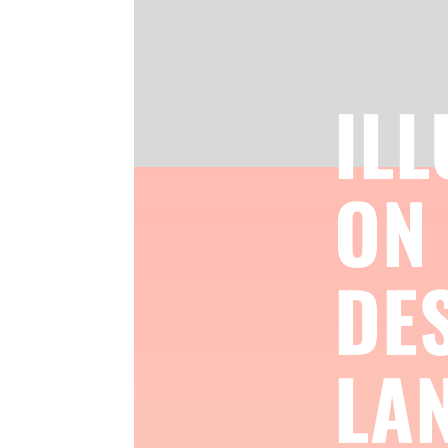
ILL
ON
DE
LA