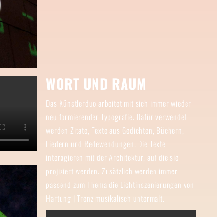
WORT UND RAUM
Das Künstlerduo arbeitet mit sich immer wieder
neu formierender Typografie. Dafür verwendet
werden Zitate, Texte aus Gedichten, Büchern,
Liedern und Redewendungen. Die Texte
interagieren mit der Architektur, auf die sie
projiziert werden. Zusätzlich werden immer
passend zum Thema die Lichtinszenierungen von
Hartung | Trenz musikalisch untermalt.