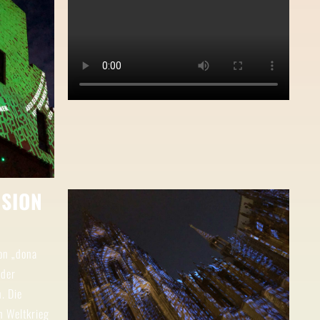
SION
ion „dona
 der
. Die
n Weltkrieg