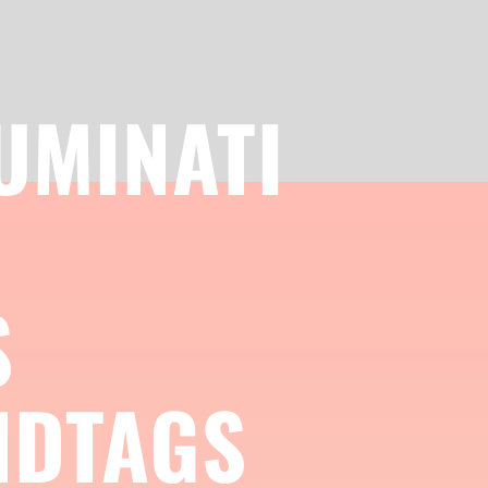
UMINATI
S
NDTAGS