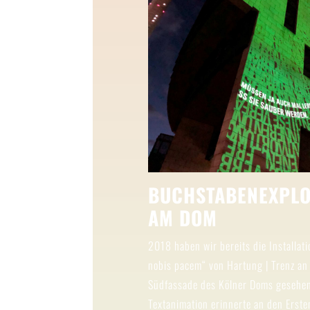
BUCHSTABENEXPLO
AM DOM
2018 haben wir bereits die Installat
nobis pacem“ von Hartung | Trenz an
Südfassade des Kölner Doms gesehen
Textanimation erinnerte an den Erste