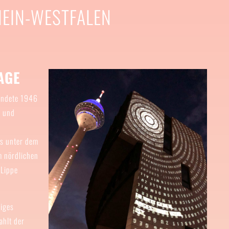
EIN-WESTFALEN
5
AGE
ündete 1946
n und
s unter dem
m nördlichen
 Lippe
riges
ahlt der