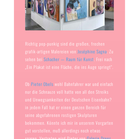
Richtig pop-punkig sind die großen, frechen
grafik-artigen Malereien von
Joséphine Sagna
. Zu
sehen bei
Schacher — Raum für Kunst
. Frei nach
„Ein Plakat ist eine Fläche, die ins Auge springt“.
Ob
Pieter Obels
wohl Bahnfahrer war und einfach
nur die Schnauze voll hatte von all den Streiks
und Unwegsamkeiten der Deutschen Eisenbahn?
in jedem Fall hat er einen ganzen Bereich für
seine abgefahrenen rostigen Skulpturen
bekommen. Könnte ich mir in unserem Vorgarten
gut vorstellen, muß allerdings noch etwas
sparen. Vertreten wird Pieter von
Galerie Drees