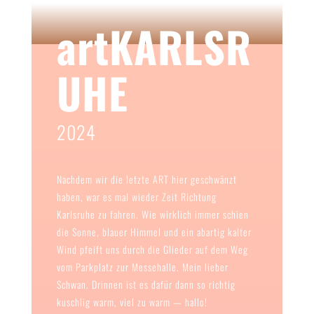
artKARLSR
UHE
2024
Nachdem wir die letzte ART hier geschwänzt
haben, war es mal wieder Zeit Richtung
Karlsruhe zu fahren. Wie wirklich immer schien
die Sonne, blauer Himmel und ein abartig kalter
Wind pfeift uns durch die Glieder auf dem Weg
vom Parkplatz zur Messehalle. Mein lieber
Schwan. Drinnen ist es dafür dann so richtig
kuschlig warm, viel zu warm — hallo!