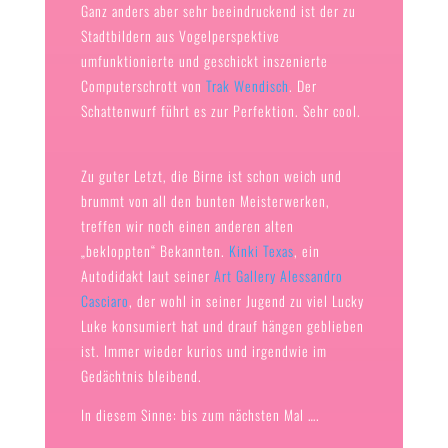
Ganz anders aber sehr beeindruckend ist der zu
Stadtbildern aus Vogelperspektive
umfunktionierte und geschickt inszenierte
Computerschrott von
Trak Wendisch
. Der
Schattenwurf führt es zur Perfektion. Sehr cool.
Zu guter Letzt, die Birne ist schon weich und
brummt von all den bunten Meisterwerken,
treffen wir noch einen anderen alten
„bekloppten“ Bekannten.
Kinki Texas
, ein
Autodidakt laut seiner
Art Gallery Alessandro
Casciaro
, der wohl in seiner Jugend zu viel Lucky
Luke konsumiert hat und drauf hängen geblieben
ist. Immer wieder kurios und irgendwie im
Gedächtnis bleibend.
In diesem Sinne: bis zum nächsten Mal ….