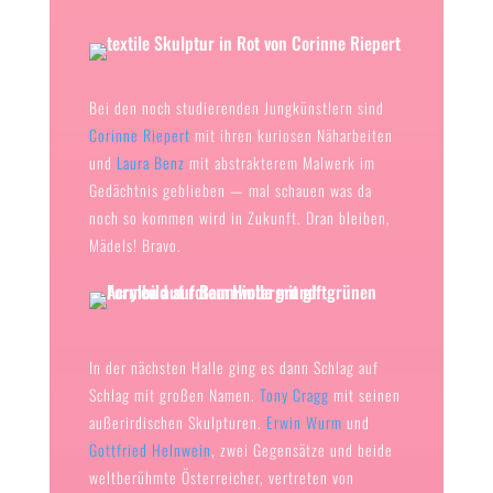
Bei den noch studierenden Jungkünstlern sind
Corinne Riepert
mit ihren kuriosen Näharbeiten
und
Laura Benz
mit abstrakterem Malwerk im
Gedächtnis geblieben — mal schauen was da
noch so kommen wird in Zukunft. Dran bleiben,
Mädels! Bravo.
In der nächsten Halle ging es dann Schlag auf
Schlag mit großen Namen.
Tony Cragg
mit seinen
außerirdischen Skulpturen.
Erwin Wurm
und
Gottfried Helnwein
, zwei Gegensätze und beide
weltberühmte Österreicher, vertreten von