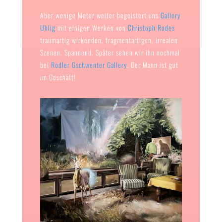
Aber wenige Meter weiter begeistert uns
Gallery
Uhlig
mit einigen Werken von
Christoph Rodes
traumartig wirkenden, fragmentartigen, irrealen
Szenen. Spannend. Später sehen wir ihn nochmal
bei
Rodler Gschwenter Gallery
. Der Mann ist gut
im Geschäft!