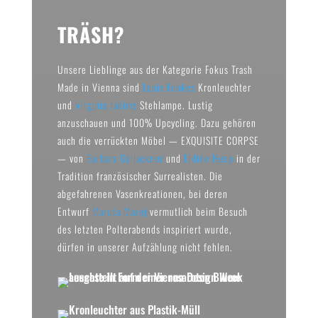
TRÄSH?
Unsere Lieblinge aus der Kategorie Fokus Trash
Made in Vienna sind
Louis Funkes
Kronleuchter
und
Virginia Jakims
Stehlampe. Lustig
anzuschauen und 100% Upcycling. Dazu gehören
auch die verrückten Möbel — EXQUISITE CORPSE
— von
Barbara Gollackner
und
Eldine Heep
in der
Tradition französischer Surrealisten. Die
abgefahrenen Vasenkreationen, bei deren
Entwurf
Maruša Mazej
vermutlich beim Besuch
des letzten Polterabends inspiriert wurde,
dürfen in unserer Aufzählung nicht fehlen.