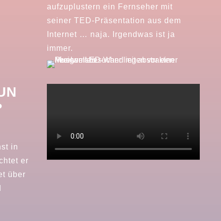
aufzuplustern ein Fernseher mit
seiner TED-Präsentation aus dem
Internet … naja. Irgendwas ist ja
immer.
UN
?
st in
chtet er
et über
d