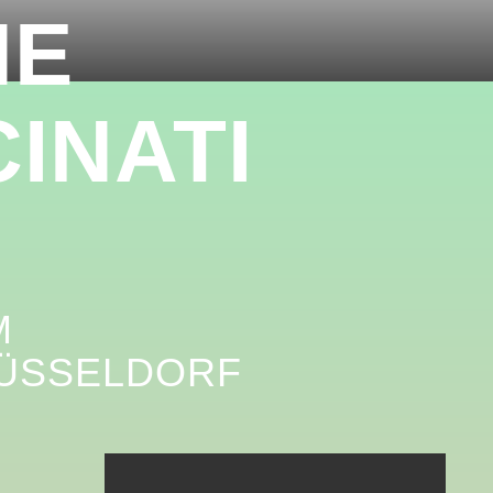
NE
INATI
M
DÜSSELDORF