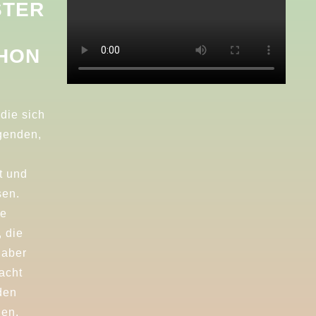
STER
HON
die sich
genden,
t und
sen.
re
 die
 aber
acht
den
len.