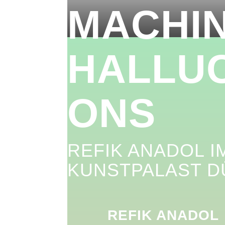
MACHI
HALLUC
ONS
REFIK ANADOL I
KUNSTPALAST 
REFIK ANADOL