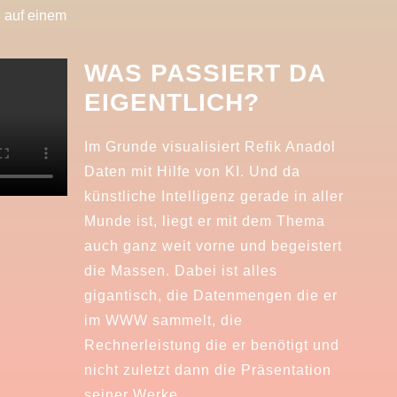
WAS PASSIERT DA
EIGENTLICH?
Im Grunde visualisiert Refik Anadol
Daten mit Hilfe von KI. Und da
künstliche Intelligenz gerade in aller
Munde ist, liegt er mit dem Thema
auch ganz weit vorne und begeistert
die Massen. Dabei ist alles
gigantisch, die Datenmengen die er
im WWW sammelt, die
Rechnerleistung die er benötigt und
nicht zuletzt dann die Präsentation
seiner Werke.