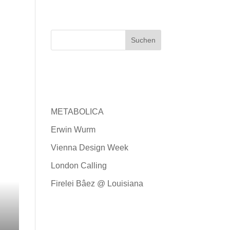
WIR
PROJEKTE
BLOG
KONTAKT
Neueste
Beiträge
METABOLICA
Erwin Wurm
Vienna Design Week
London Calling
Firelei Bâez @ Louisiana
Neueste