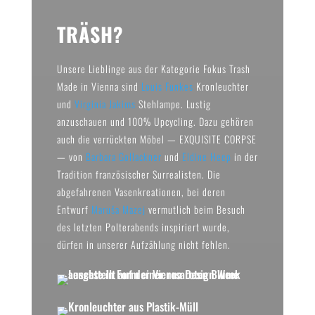
TRÄSH?
Unsere Lieblinge aus der Kategorie Fokus Trash
Made in Vienna sind
Louis Funkes
Kronleuchter
und
Virginia Jakims
Stehlampe. Lustig
anzuschauen und 100% Upcycling. Dazu gehören
auch die verrückten Möbel — EXQUISITE CORPSE
— von
Barbara Gollackner
und
Eldine Heep
in der
Tradition französischer Surrealisten. Die
abgefahrenen Vasenkreationen, bei deren
Entwurf
Maruša Mazej
vermutlich beim Besuch
des letzten Polterabends inspiriert wurde,
dürfen in unserer Aufzählung nicht fehlen.